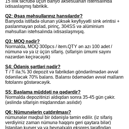
15 illik təcrübə üçün banyo aksesuarları istehsalında
ixtisaslaşmış fabrikik.
Q2: Əsas məhsullarınız hansılardır?
Banyoda istifadə olunan yüksək keyfiyyətli sink ərintisi +
paslanmayan polad, pirinç, 304SS və alüminium
məhsulları istehsalında ixtisaslaşmışıq.
Q3: MOQ nədir?
Normalda, MOQ 300pcs / item.QTY ən azı 100 adet /
nümunə və ya iz üçün sifariş. (sifarişin ümumi sayını
nəzərdən keçirəcəyik)
S4: Ödəniş şərtləri nədir?
T / T ilə,% 30 depozit və fabrikdən göndərilmədən əvvəl
ödəniləcək 70% balans. Balansı ödəmədən əvvəl malların
fotolarını göstərəcəyik.
S5: Başlama müddəti nə qədərdir?
Normalda depozitinizi aldıqdan sonra 35-45 gün çəkir.
(əslində sifarişin miqdarından asılıdır)
Q6: Nümunələrin çatdırılması?
nümunələr məqbul bir ödənişlə təmin edilir. (iz sifariş
verdiyiniz zaman nümunə haqqını geri qaytara bilər)
İstənilən kuryer və ya beynəlxalq ekspres tərəfindən