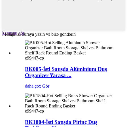
hamısını gör
Mesajınızı buraya yazın və bizə göndərin
e99447-cp
BK005-İsti Satışda Alüminium Duş
Organizer Yarasa ...
daha çox Gör
e99447-cp
BK1804-İsti Satışda Pirinç Duş