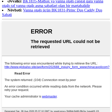
Əvvəlki:
BK1835-Mətbəx və vanna otağı çəngəl qara vanna
otağı rəf vanna otağı asma səbətləri olan bir mərtəbəlidir
Növbəti:
Vanna otağı üçün BK1831-Pirinç Duş Caddy Duş
Səbəti