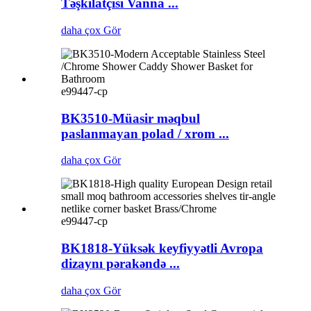
Təşkilatçısı Vanna ...
daha çox Gör
e99447-cp
BK3510-Müasir məqbul
paslanmayan polad / xrom ...
daha çox Gör
e99447-cp
BK1818-Yüksək keyfiyyətli Avropa
dizaynı pərakəndə ...
daha çox Gör