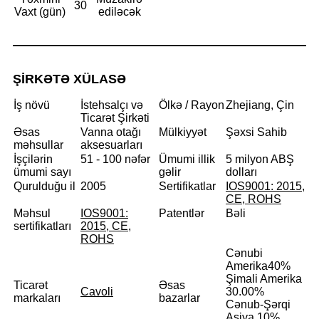
30
Vaxt (gün)
ediləcək
ŞİRKƏTƏ XÜLASƏ
İş növü
İstehsalçı və
Ölkə / Rayon
Zhejiang, Çin
Ticarət Şirkəti
Əsas
Vanna otağı
Mülkiyyət
Şəxsi Sahib
məhsullar
aksesuarları
İşçilərin
51 - 100 nəfər
Ümumi illik
5 milyon ABŞ
ümumi sayı
gəlir
dolları
Qurulduğu il
2005
Sertifikatlar
IOS9001: 2015,
CE, ROHS
Məhsul
IOS9001:
Patentlər
Bəli
sertifikatları
2015, CE,
ROHS
Cənubi
Amerika
40%
Şimali Amerika
Ticarət
Əsas
Cavoli
30.00%
markaları
bazarlar
Cənub-Şərqi
Asiya 10%