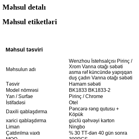
Məhsul detalı
Məhsul etiketləri
Məhsul təsviri
Wenzhou İstehsalçısı Pirinç /
Xrom Vanna otağı səbəti
Məhsulun adı
asma rəf küncündə yapışqan
duş çadırı Vanna otağı səbəti
Təsvir
Hamam səbəti
Model nömrəsi
BK1833 BK1833-2
Yan / Surfae
Pirinç / Chrome
İstifadəsi
Otel
Pəncərə rəng qutusu +
Daxili qablaşdırma
Köpük
xarici qablaşdırma
güclü qəhvəyi karton
Liman
Ningbo
Çatdırılma vaxtı
% 30 TT-dən 40 gün sonra