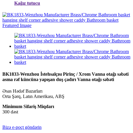
Kağız tutucu
BK1833-Wenzhou İstehsalçısı Pirinç / Xrom Vanna otağı səbəti
asma rəf küncünə yapışan duş çadırı Vanna otağı səbəti
Əsas Hədəf Bazarları
Orta Şərq, Latın Amerikası, ABŞ
Minimum Sifariş Miqdarı
300 dəst
Bizə e-poçt göndərin