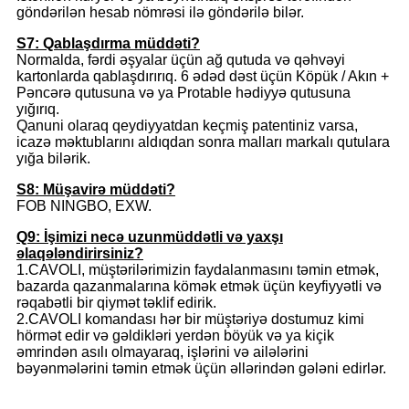
göndərilən hesab nömrəsi ilə göndərilə bilər.
S7: Qablaşdırma müddəti?
Normalda, fərdi əşyalar üçün ağ qutuda və qəhvəyi
kartonlarda qablaşdırırıq. 6 ədəd dəst üçün Köpük / Akın +
Pəncərə qutusuna və ya Protable hədiyyə qutusuna
yığırıq.
Qanuni olaraq qeydiyyatdan keçmiş patentiniz varsa,
icazə məktublarını aldıqdan sonra malları markalı qutulara
yığa bilərik.
S8: Müşavirə müddəti?
FOB NINGBO, EXW.
Q9: İşimizi necə uzunmüddətli və yaxşı
əlaqələndirirsiniz?
1.CAVOLI, müştərilərimizin faydalanmasını təmin etmək,
bazarda qazanmalarına kömək etmək üçün keyfiyyətli və
rəqabətli bir qiymət təklif edirik.
2.CAVOLI komandası hər bir müştəriyə dostumuz kimi
hörmət edir və gəldikləri yerdən böyük və ya kiçik
əmrindən asılı olmayaraq, işlərini və ailələrini
bəyənmələrini təmin etmək üçün əllərindən gələni edirlər.