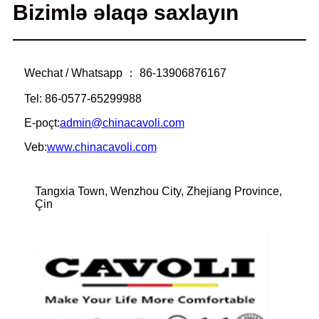
Bizimlə əlaqə saxlayın
Wechat / Whatsapp ： 86-13906876167
Tel: 86-0577-65299988
E-poçt:
admin@chinacavoli.com
Veb:
www.chinacavoli.com
Tangxia Town, Wenzhou City, Zhejiang Province,
Çin