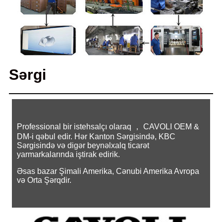
Sərgi
Professional bir istehsalçı olaraq ， CAVOLI OEM &
DM-i qəbul edir. Hər Kanton Sərgisində, KBC
Sərgisində və digər beynəlxalq ticarət
yarmarkalarında iştirak edirik.
Əsas bazar Şimali Amerika, Cənubi Amerika Avropa
və Orta Şərqdir.