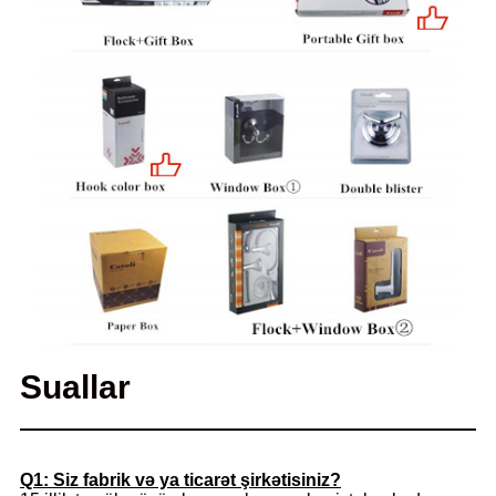
Suallar
Q1: Siz fabrik və ya ticarət şirkətisiniz?