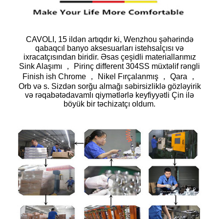
CAVOLI, 15 ildən artıqdır ki, Wenzhou şəhərində
qabaqcıl banyo aksesuarları istehsalçısı və
ixracatçısından biridir. Əsas çeşidli materiallarımız
Sink Alaşımı ， Pirinç different 304SS müxtəlif rəngli
Finish ish Chrome ， Nikel Fırçalanmış ， Qara ，
Orb və s. Sizdən sorğu almağı səbirsizliklə gözləyirik
və rəqabətədavamlı qiymətlərlə keyfiyyətli Çin ilə
böyük bir təchizatçı oldum.