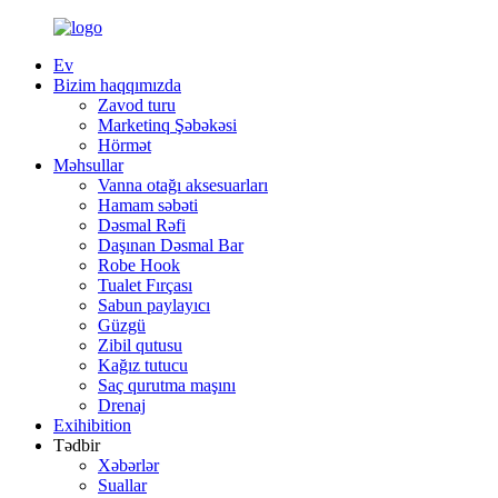
Ev
Bizim haqqımızda
Zavod turu
Marketinq Şəbəkəsi
Hörmət
Məhsullar
Vanna otağı aksesuarları
Hamam səbəti
Dəsmal Rəfi
Daşınan Dəsmal Bar
Robe Hook
Tualet Fırçası
Sabun paylayıcı
Güzgü
Zibil qutusu
Kağız tutucu
Saç qurutma maşını
Drenaj
Exihibition
Tədbir
Xəbərlər
Suallar