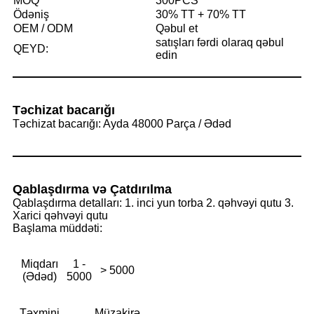
MOQ
300PCS
Ödəniş
30% TT + 70% TT
OEM / ODM
Qəbul et
satışları fərdi olaraq qəbul
QEYD:
edin
Təchizat bacarığı
Təchizat bacarığı: Ayda 48000 Parça / Ədəd
Qablaşdırma və Çatdırılma
Qablaşdırma detalları: 1. inci yun torba 2. qəhvəyi qutu 3.
Xarici qəhvəyi qutu
Başlama müddəti:
Miqdarı
1 -
> 5000
(Ədəd)
5000
Təxmini
Müzakirə